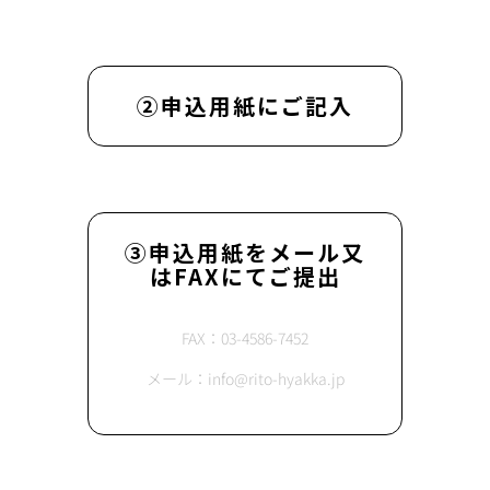
②申込用紙にご記入
③申込用紙をメール又
はFAXにてご提出
FAX：03-4586-7452
メール：info@rito-hyakka.jp