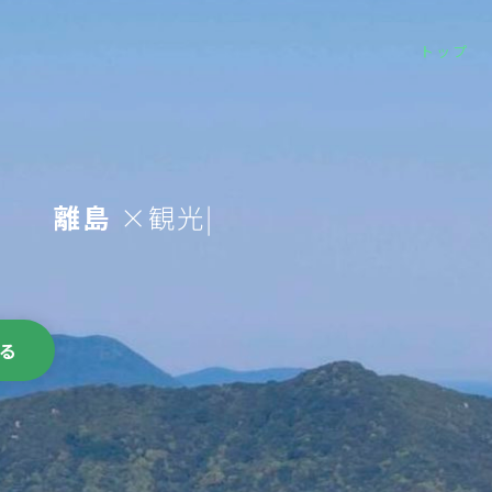
トップ
離島
|
る